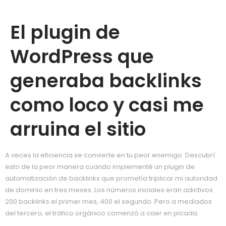
El plugin de
WordPress que
generaba backlinks
como loco y casi me
arruina el sitio
A veces la eficiencia se convierte en tu peor enemigo. Descubrí
esto de la peor manera cuando implementé un plugin de
automatización de backlinks que prometía triplicar mi autoridad
de dominio en tres meses. Los números iniciales eran adictivos:
200 backlinks el primer mes, 400 el segundo. Pero a mediados
del tercero, el tráfico orgánico comenzó a caer en picada.