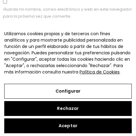
Guarda mi nombre, correo electrónico y web en este navegador
para la próxima vez que comente.
Utilizamos cookies propias y de terceros con fines
analíticos y para mostrarte publicidad personalizada en
función de un perfil elaborado a partir de tus hábitos de
navegación. Puedes personalizar tus preferencias pulsando
Apps, RRHH, inventario, SEO y redes sociales en un solo
en "Configurar", aceptar todas las cookies haciendo clic en
ecosistema.
"Aceptar", o rechazarlas seleccionando "Rechazar". Para
Todos los derechos reservados
más información consulta nuestra
Política de Cookies
.
Aviso Legal
Configurar
Política de Privacidad
Política de Cookies
Rechazar
Términos y Condiciones de Uso
Aceptar
Configurar