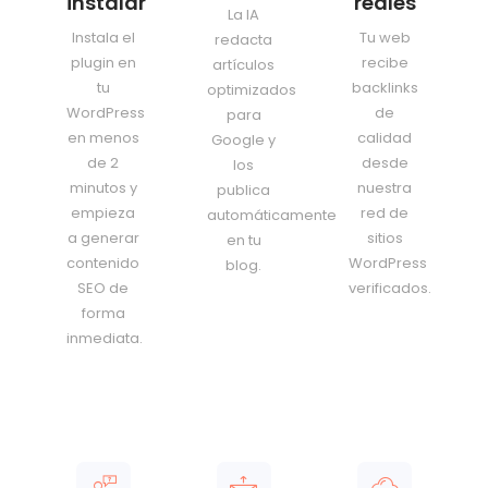
instalar
reales
La IA
Instala el
Tu web
redacta
plugin en
recibe
artículos
tu
backlinks
optimizados
WordPress
de
para
en menos
calidad
Google y
de 2
desde
los
minutos y
nuestra
publica
empieza
red de
automáticamente
a generar
sitios
en tu
contenido
WordPress
blog.
SEO de
verificados.
forma
inmediata.