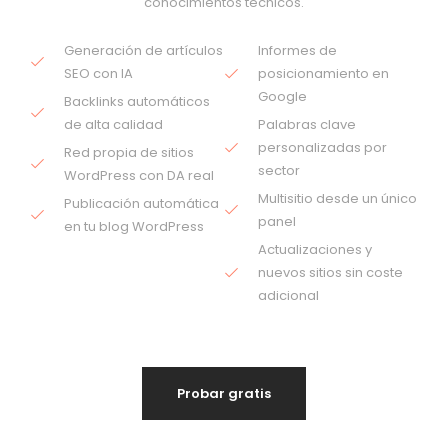
conocimientos técnicos.
Generación de artículos
Informes de
SEO con IA
posicionamiento en
Google
Backlinks automáticos
de alta calidad
Palabras clave
personalizadas por
Red propia de sitios
sector
WordPress con DA real
Multisitio desde un único
Publicación automática
panel
en tu blog WordPress
Actualizaciones y
nuevos sitios sin coste
adicional
Probar gratis