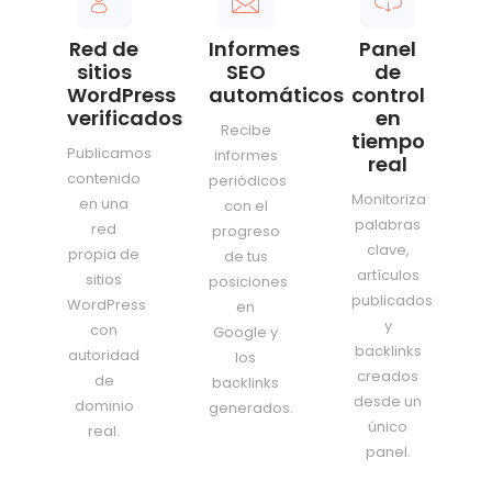
Red de
Informes
Panel
sitios
SEO
de
WordPress
automáticos
control
verificados
en
Recibe
tiempo
Publicamos
informes
real
contenido
periódicos
Monitoriza
en una
con el
palabras
red
progreso
clave,
propia de
de tus
artículos
sitios
posiciones
publicados
WordPress
en
y
con
Google y
backlinks
autoridad
los
creados
de
backlinks
desde un
dominio
generados.
único
real.
panel.