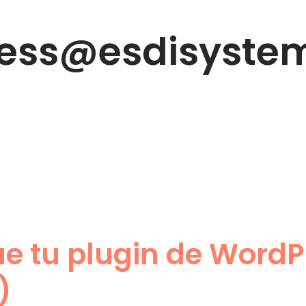
ess@esdisystem
ue tu plugin de WordP
)